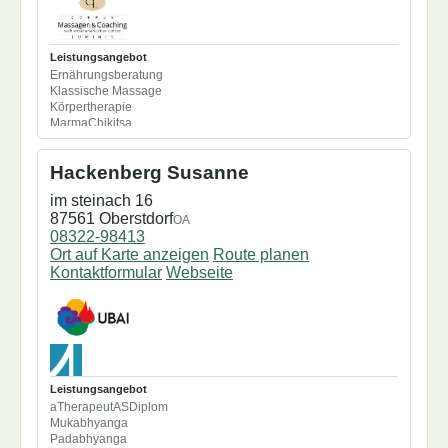
Seminare/Workshops
Seminarküche
Shiroabhyanga
Shirodara
Leistungsangebot
Swarabhyanga
Ernährungsberatung
Swedana
Klassische Massage
Synchron
Körpertherapie
Udarabhyanga
MarmaChikitsa
Udvartana
Upanahasveda
Ushnasnahna
Hackenberg Susanne
Vamana
Virechana
im steinach 16
87561 Oberstdorf
OA
08322-98413
Ort auf Karte anzeigen
Route planen
Kontaktformular
Webseite
Leistungsangebot
aTherapeutASDiplom
Mukabhyanga
Padabhyanga