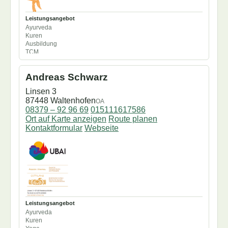
Physiotherapie
PindaSweda
Pizzichili
Produktverkauf
Leistungsangebot
Ayurveda
Pulsdiagnose
QiGong
Kuren
Reisen
Samvahana
Ausbildung
Seminare/Workshops
Seminarküche
TCM
Abhyanga
Shiatsu
Shiroabhyanga
aTherapeutASDiplom
Shirodara
Swarabhyanga
Andreas Schwarz
Ayurvedisches Restaurant
Doshabestimmung
Swedana
Synchron
Linsen 3
Dufttest
Tricutis Vitamin-E-
Udarabhyanga
87448 Waltenhofen
Einzeltraining
OA
Massage
Ernährungsberatung
08379 – 92 96 69
015111617586
Udvartana
Upanahasveda
EssenVegetarisch
Ort auf Karte anzeigen
Route planen
Garshan
Ushnasnahna
Vamana
Kontaktformular
Webseite
Karna Purana
Vastu
Virechana
Kochkurse
Konsultationen
Körpertherapie
MarmaChikitsa
Marmamassage
Mukabhyanga
Netra Tarpana
Netravasti
Leistungsangebot
Oelguss
Ayurveda
Padabhyanga
Kuren
PindaSweda