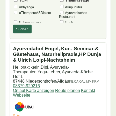
TCM
ThaiMassage
Abhyanga
Akupunktur
aTherapeutASDiplom
Ayurvedisches
Restaurant
Babymassage
Basti
Dorn-Breuss
Doshabestimmung
Suchen
Dufttest
Einzeltraining
Ernährungsberatung
EssenVegetarisch
Feng-Shui-Beratung
Fußpflege
Ayurvedahof Engel, Kur-, Seminar-&
Garshan
Heilpraktiker(in)
Gästehaus, Naturheilpraxis,HP Dunja
inAusbildung
Jyotish
& Ulrich Loipl-Nachtsheim
Karna Purana
Khajuraho
Heilpraktikerin,Dipl. Ayurveda-
Klassische Massage
Kochkurse
Therapeuten,Yoga-Lehrer, Ayurveda-Köche
Konsultationen
Körpertherapie
Hof 1
Kosmetik
Lomi
87448 Niedersonthofen/Allgäu
KE,OA,OAL,MM,KF,M
MarmaChikitsa
Marmamassage
08379-929216
Ort auf Karte anzeigen
Route planen
Kontakt
Mukabhyanga
Nasya
Webseite
Netra Tarpana
Netravasti
neueintrag
nurfürFrauen
Oelguss
Osteopathie
Padabhyanga
PanchaKarma