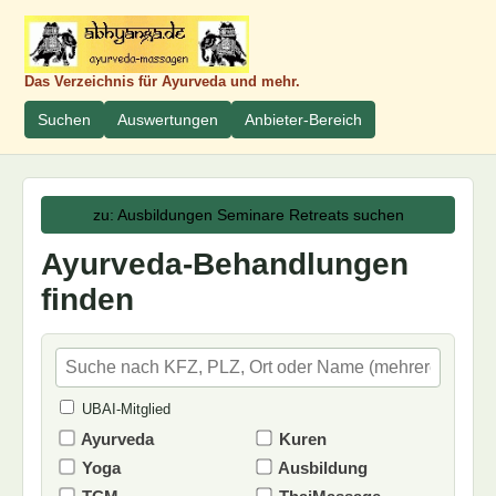
Das Verzeichnis für Ayurveda und mehr.
Suchen
Auswertungen
Anbieter-Bereich
zu: Ausbildungen Seminare Retreats suchen
Ayurveda-Behandlungen
finden
UBAI-Mitglied
Ayurveda
Kuren
Yoga
Ausbildung