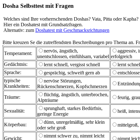
Dosha Selbsttest mit Fragen
Welches sind Ihre vorherrschenden Doshas? Vata, Pitta oder Kapha?
Hier ein Doshatest mit Grundsatzfragen.
Alternativ: zum
Doshatest mit Geschmacksrichtungen
Bitte kreuzen Se die zutreffendsten Beschreibungen pro Thema an. Fra
nervös, ängstlich,
aggressiv, 
Temperament:
unentschlossen, einfühlsam, variabel
erfolgreich
Gedächtnis:
lernt schnell, vergisst schnell
lernt schne
Sprache:
gesprächig, schweift gern ab
entschlosse
typische
nervöse Störungen,
Entzündun
Krankheiten:
Rückenschmerzen, Kopfschmerzen
flüchtig, ängstlich, unterbrochen,
Träume:
feurig, gra
Alpträume
sprunghaft, starkes Bedürfnis,
Sexualität:
heiß, inten
geringe Energie
dünn, unregelmäßig, sehr klein
Körperbau:
mittelgroß,
oder sehr groß
nimmt schwer zu, nimmt leicht
Gewicht:
nimmt leich