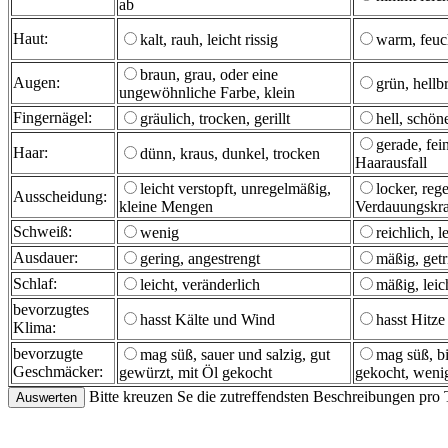
ab
Haut:
kalt, rauh, leicht rissig
warm, feuch
braun, grau, oder eine
Augen:
grün, hell
ungewöhnliche Farbe, klein
Fingernägel:
gräulich, trocken, gerillt
hell, schö
gerade, fei
Haar:
dünn, kraus, dunkel, trocken
Haarausfall
leicht verstopft, unregelmäßig,
locker, reg
Ausscheidung:
kleine Mengen
Verdauungskra
Schweiß:
wenig
reichlich, l
Ausdauer:
gering, angestrengt
mäßig, get
Schlaf:
leicht, veränderlich
mäßig, leic
bevorzugtes
hasst Kälte und Wind
hasst Hitz
Klima:
bevorzugte
mag süß, sauer und salzig, gut
mag süß, b
Geschmäcker:
gewürzt, mit Öl gekocht
gekocht, weni
Bitte kreuzen Se die zutreffendsten Beschreibungen pro